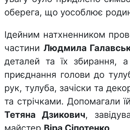
оберега, що уособлює родинн
Ідейним натхненником пров
частини
Людмила Галавсь
деталей та їх збирання, а
приєднання голови до тулуб
рук, тулуба, зачіски та де
та стрічками. Допомагали ї
Тетяна Дзикович
, завіду
майстер
Віра Сіпотенко
.