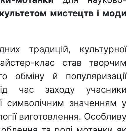
культетом мистецтв і моди
дних традицій, культурної
Майстер-клас став творчим
го обміну й популяризації
 Під час заходу учасники
її символічним значенням у
логії виготовлення. Особливу
доблення та ролі мотанки як