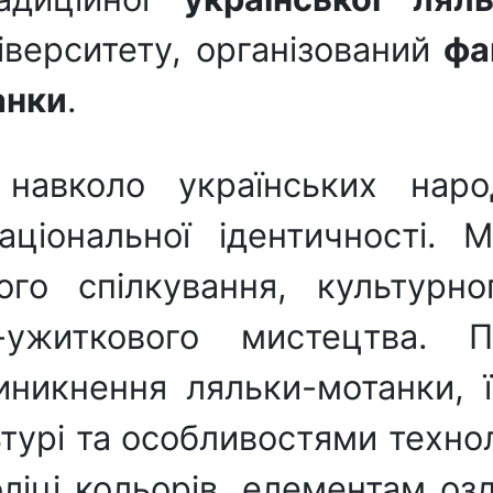
ніверситету, організований
фа
анки
.
 навколо українських наро
ціональної ідентичності. 
го спілкування, культурно
о-ужиткового мистецтва.
иникнення ляльки-мотанки, 
ьтурі та особливостями техно
ліці кольорів, елементам оз