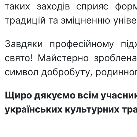
таких заходів сприяє форм
традицій та зміцненню уніве
Завдяки професійному під
свято! Майстерно зроблена
символ добробуту, родинног
Щиро дякуємо всім учасник
українських культурних тр