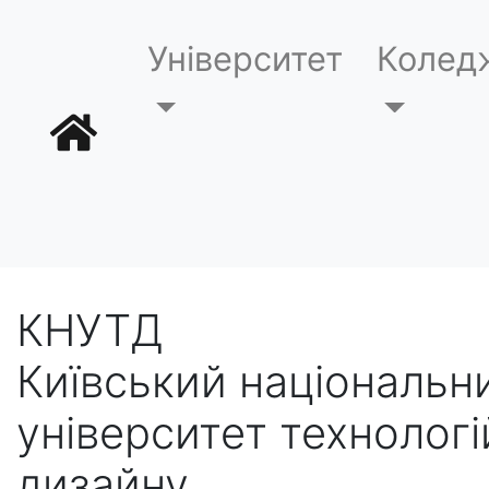
Університет
Колед
КНУТД
Київський національн
університет технологі
дизайну