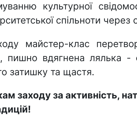
уванню культурної свідомос
рситетської спільноти через с
ходу майстер-клас перетв
, пишно вдягнена лялька - 
о затишку та щастя.
ам заходу за активність, на
адицій!