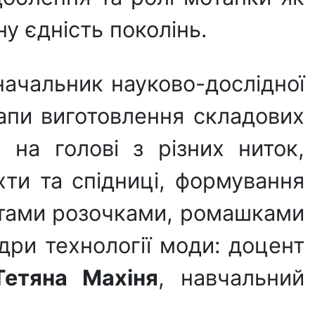
у єдність поколінь.
ачальник науково-дослідної
апи виготовлення складових
 на голові з різних ниток,
хти та спідниці, формування
вітами розочками, ромашками
дри технології моди: доцент
Тетяна Махіня
, навчальний