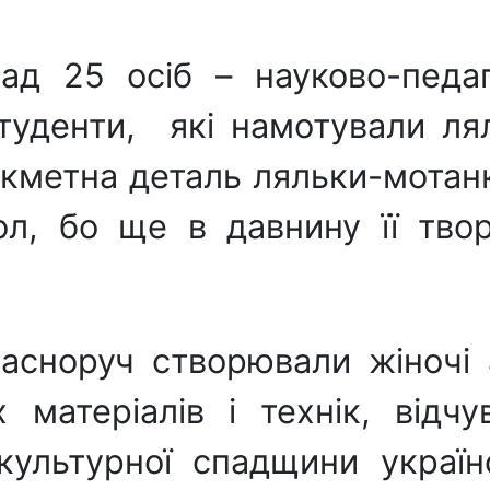
ад 25 осіб – науково-педаг
туденти, які намотували л
икметна деталь ляльки-мотанк
л, бо ще в давнину її твор
асноруч створювали жіночі 
 матеріалів і технік, відч
культурної спадщини украї