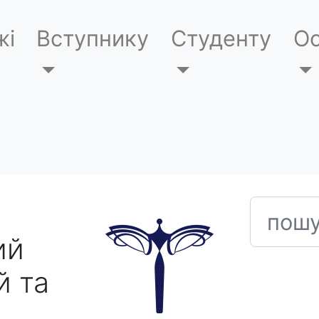
жі
Вступнику
Студенту
Ос
пошук
ий
й та