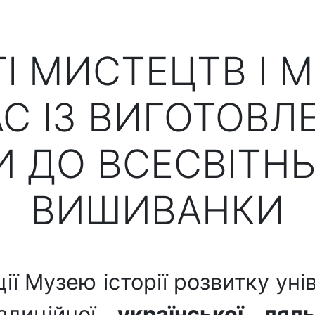
ТІ МИСТЕЦТВ І 
С ІЗ ВИГОТОВЛ
 ДО ВСЕСВІТН
ВИШИВАНКИ
ії Музею історії розвитку ун
адиційної
української лял