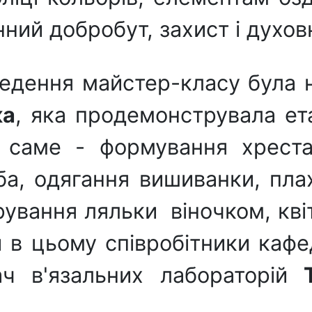
ий добробут, захист і духовн
едення майстер-класу була н
ка
, яка продемонструвала ет
 саме - формування хреста
а, одягання вишиванки, пла
корування ляльки віночком, к
й в цьому співробітники кафе
вач в'язальних лабораторій