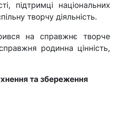
ті, підтримці національних
пільну творчу діяльність.
орився на справжнє творче
справжня родинна цінність,
тхнення та збереження