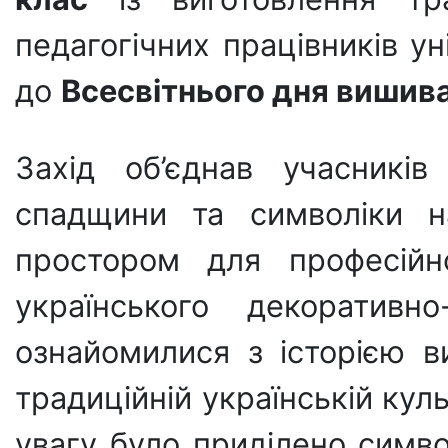
педагогічних працівників у
до
Всесвітнього дня вишив
Захід об’єднав учасників
спадщини та символіки на
простором для професійно
українського декоративн
ознайомилися з історією в
традиційній українській кул
увагу було приділено симво