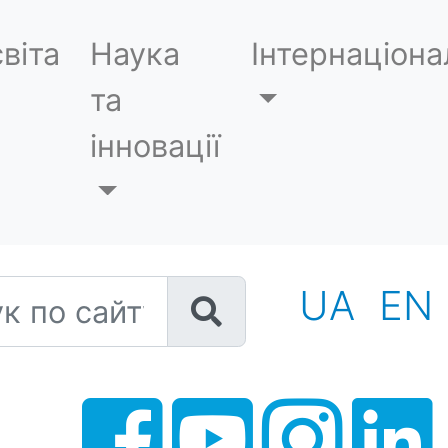
віта
Наука
Інтернаціона
та
інновації
 по сайту
UA
EN