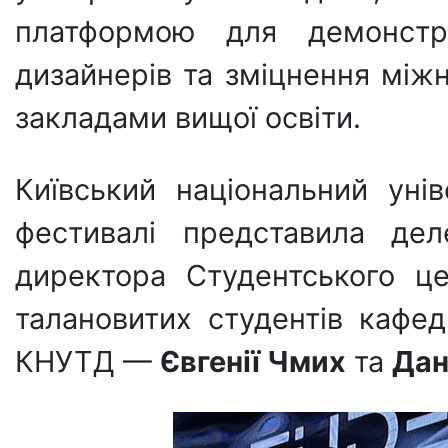
платформою для демонстра
дизайнерів та зміцнення між
закладами вищої освіти.
Київський національний уні
фестивалі представила де
директора Студентського ц
талановитих студентів кафе
КНУТД —
Євгенії Чмих
та
Дан