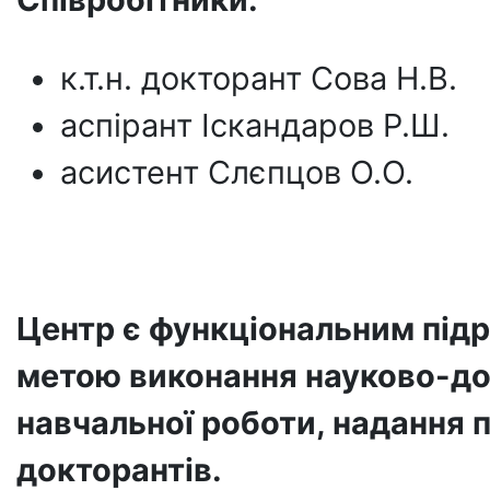
к.т.н. докторант Сова Н.В.
аспірант Іскандаров Р.Ш.
асистент Слєпцов О.О.
Центр є функціональним підр
метою виконання науково-дос
навчальної роботи, надання п
докторантів.