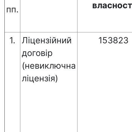
власност
пп.
1.
Ліцензійний
153823
договір
(невиключна
ліцензія)