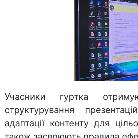
Учасники гуртка отрим
структурування презентаці
адаптації контенту для цільо
також засвоюють правила ефек