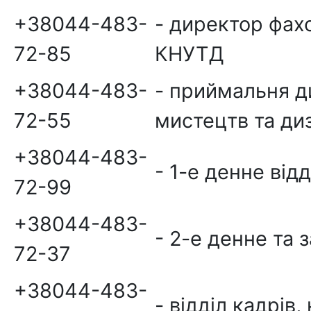
+38044-483-
- директор фах
72-85
КНУТД
+38044-483-
- приймальня д
72-55
мистецтв та д
+38044-483-
- 1-е денне від
72-99
+38044-483-
- 2-е денне та 
72-37
+38044-483-
- відділ кадрів,