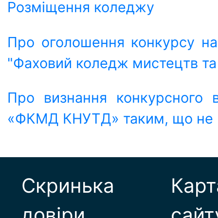
Розміщення коледжу
Про оголошення конкурсу н
"Фаховий коледж мистецтв та
Про визнання конкурсного 
«ФКМД КНУТД» таким, що не 
Скринька
Карт
довіри
сайт