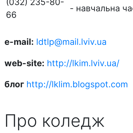
(032) 235-80-
- навчальна ч
66
e-mail:
ldtlp@mail.lviv.ua
web-site:
http://lkim.lviv.ua/
блог
http://lklіm.blogspot.com
Про коледж