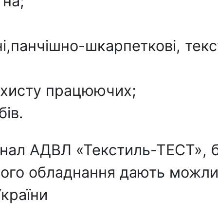
тна;
і,панчішно-шкарпеткові, текс
захисту працюючих;
бів.
нал АДВЛ «Текстиль-ТЕСТ», б
ого обладнання дають можлив
України