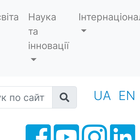
віта
Наука
Інтернаціона
та
інновації
 по сайту
UA
EN