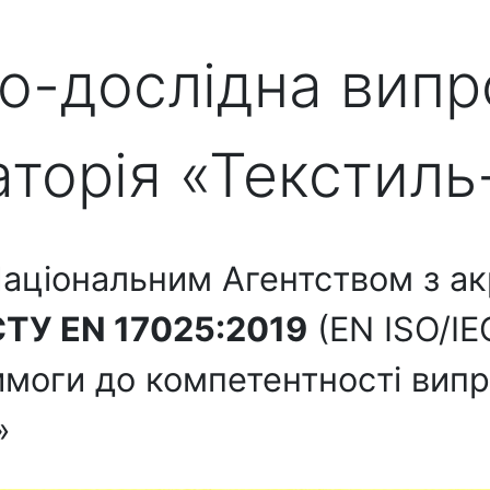
о-дослідна вип
аторія «Текстиль
аціональним Агентством з акр
ТУ EN 17025:2019
(EN ISO/IEC
вимоги до компетентності вип
»