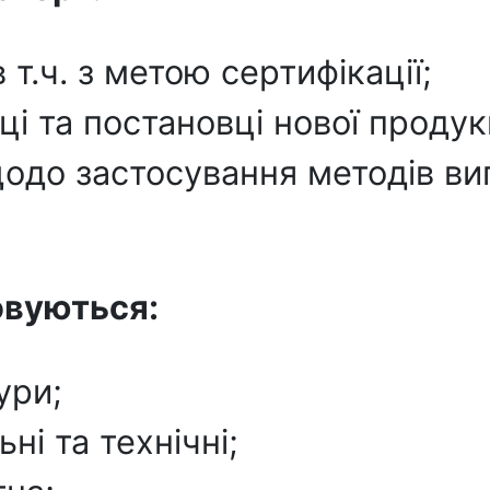
 т.ч. з метою сертифікації;
і та постановці нової продук
щодо застосування методів ви
овуються:
ури;
ні та технічні;