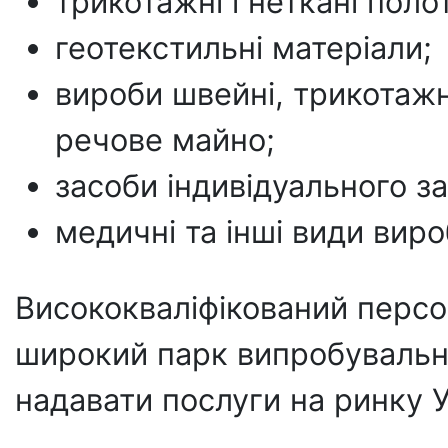
трикотажні і неткані поло
геотекстильні матеріали;
вироби швейні, трикотажн
речове майно;
засоби індивідуального 
медичні та інші види виро
Висококваліфікований персо
широкий парк випробувальн
надавати послуги на ринку 