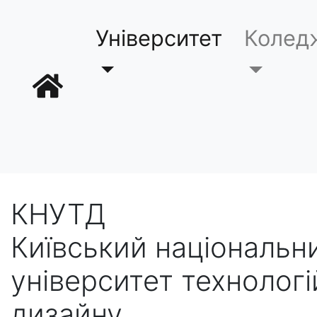
Університет
Колед
КНУТД
Київський національн
університет технологі
дизайну