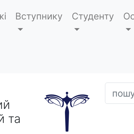
жі
Вступнику
Студенту
Ос
пошук
ий
й та