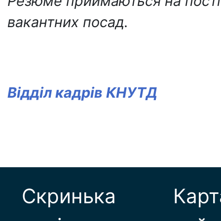
Резюме приймаються на постій
вакантних посад.
Відділ кадрів КНУТД
Скринька
Карт