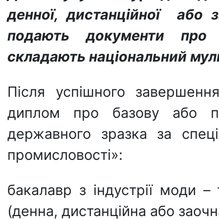
денної, дистанційної або 
подають документи про 
складають національн
ий
мул
Після успішного завершенн
диплом про базову або по
державного зразка за спеці
промисловості»:
бакалавр з індустрії моди –
(денна, дистанційна або заоч