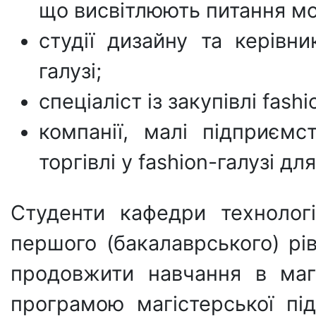
що висвітлюють питання мо
студії дизайну та керівни
галузі;
спеціаліст із закупівлі fash
компанії, малі підприємс
торгівлі у fashion-галузі д
Студенти кафедри технолог
першого (бакалаврського) рі
продовжити навчання в магі
програмою магістерської під