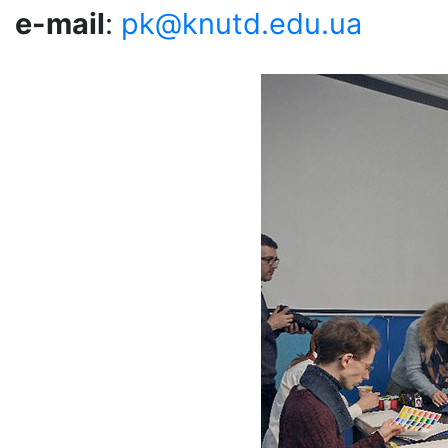
e-mail
:
pk@knutd.edu.ua