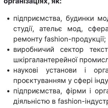
організаціях, як:
підприємства, будинки мод
студії, ательє мод, сфер
ремонту fashion-продукції;
виробничий сектор тексти
шкіргалантерейної промисл
наукові установи i орга
проєктуванням у сфері інду
підприємства, фірми i орг
діяльністю в fashion-індустр