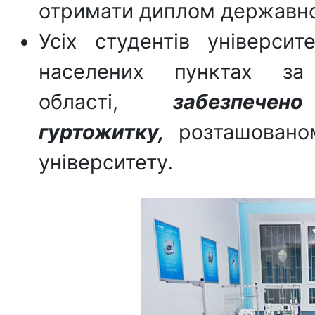
отримати диплом державно
Усіх студентів універси
населених пунктах з
області,
забезпече
гуртожитку,
розташованом
університету.