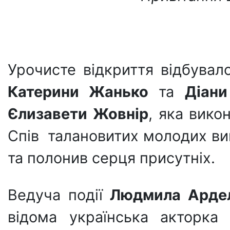
Урочисте відкриття відбувал
Катерини Жанько
та
Діани
Єлизавети
Жовнір
, яка вико
Спів талановитих молодих ви
та полонив серця присутніх.
Ведуча події
Людмила Ардел
відома українська акторка