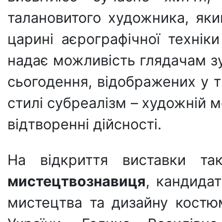
талановитого художника, як
царині аєрографічної технік
надає можливість глядачам зу
сьогодення, відображених у 
стилі субреалізм – художній м
відтворенні дійсності.
На відкриття виставки та
мистецтвознавиця
, кандида
мистецтва та дизайну костю