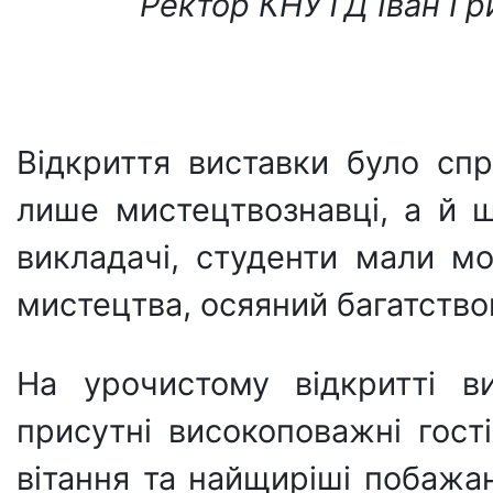
Ректор КНУТД Іван Гр
Відкриття виставки було сп
лише мистецтвознавці, а й 
викладачі, студенти мали мо
мистецтва, осяяний багатство
На урочистому відкритті в
присутні високоповажні гост
вітання та найщиріші побажан