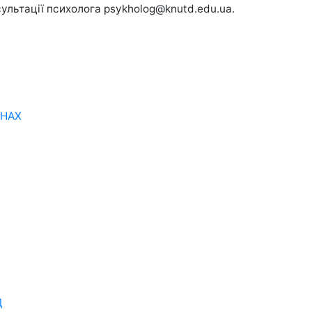
сультації психолога psykholog@knutd.edu.ua.
АНАХ
Д