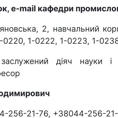
к, e-mail кафедри промислов
яновська, 2, навчальний корпу
 1-0220, 1-0222, 1-0223, 1-023
аслужений діяч науки і 
фесор
одимирович
44-256-21-76, +38044-256-21