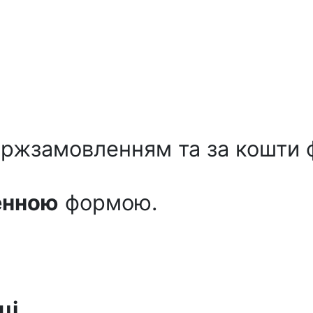
ржзамовленням та за кошти ф
енною
формою.
ці
.