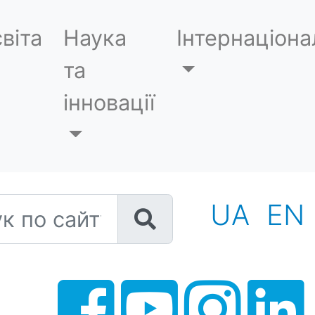
віта
Наука
Інтернаціона
та
інновації
 по сайту
UA
EN