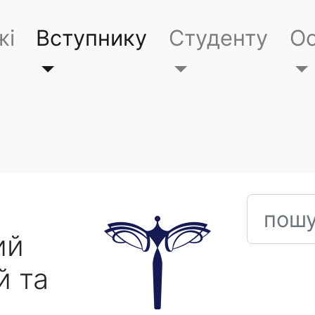
жі
Вступнику
Студенту
Ос
пошук
ий
й та