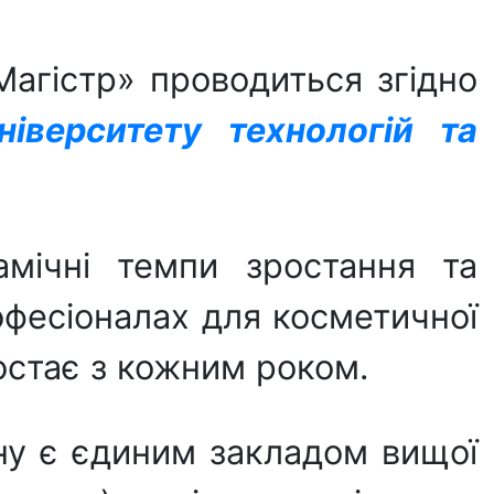
Магістр» проводиться згідно
іверситету технологій та
амічні темпи зростання та
офесіоналах для косметичної
зростає з кожним роком.
йну є єдиним закладом вищої