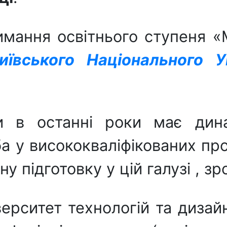
мання освітнього ступеня «
вського Національного Ун
и в останні роки має дин
а у висококваліфікованих пр
ьну підготовку у цій галузі , 
верситет технологій та диза