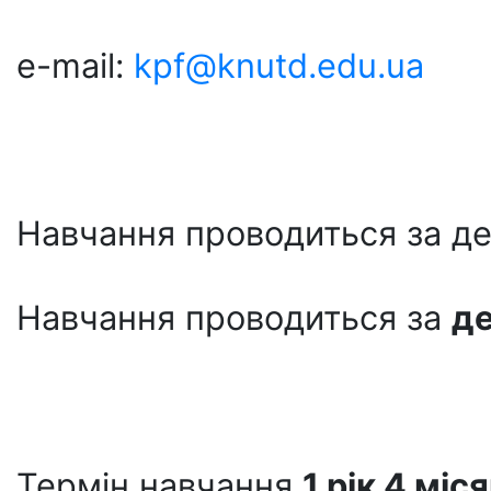
e-mail:
kpf@knutd.edu.ua
Навчання проводиться за де
Навчання проводиться за
д
Термін навчання
1 рік 4 міся