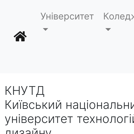
Університет
Колед
КНУТД
Київський національн
університет технологі
дизайну