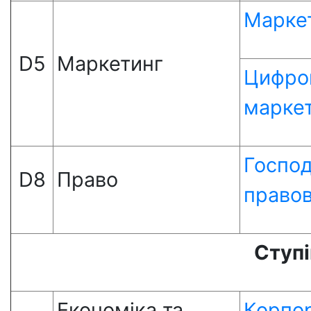
Марке
D5
Маркетинг
Цифро
марке
Госпо
D8
Право
правов
Ступі
Економіка та
Корпо