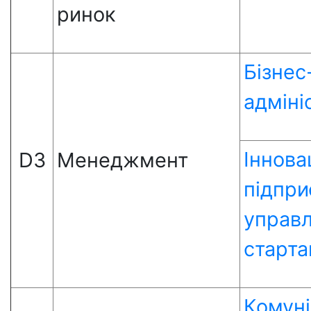
ринок
Бізнес
адміні
Іннова
D3
Менеджмент
підпри
управл
старта
Комуні