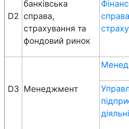
банківська
Фінанс
D2
справа,
справа
страхування та
страх
фондовий ринок
Менед
Управл
D3
Менеджмент
підпр
діяльн