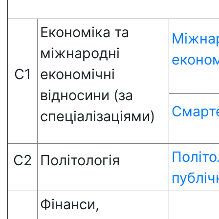
Економіка та
Міжна
міжнародні
економ
С1
економічні
відносини (за
Смарт
спеціалізаціями)
Політо
С2
Політологія
публіч
Фінанси,