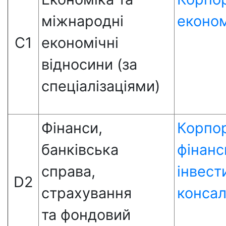
міжнародні
економ
С1
економічні
відносини (за
спеціалізаціями)
Фінанси,
Корпор
банківська
фінанс
справа,
інвест
D2
страхування
консал
та фондовий