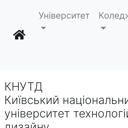
Університет
Колед
КНУТД
Київський національн
університет технологі
дизайну