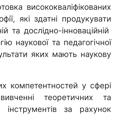
товка висококваліфікованих
фії, які здатні продукувати
ній та дослідно-інноваційній
ію наукової та педагогічної
зультати яких мають наукову
их компетентностей у сфері
; вивченні теоретичних та
х інструментів за рахунок