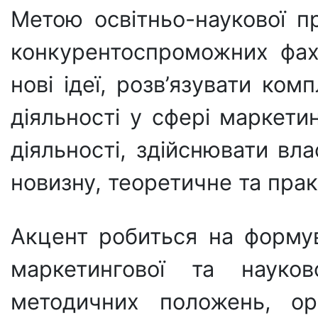
Метою освітньо-наукової п
конкурентоспроможних фахів
нові ідеї, розв’язувати ком
діяльності у сфері маркети
діяльності, здійснювати вл
новизну, теоретичне та пра
Акцент робиться на формув
маркетингової та науково
методичних положень, орг