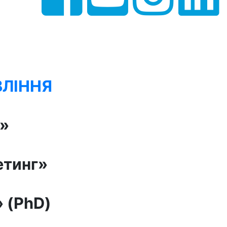
ВЛІННЯ
»
тинг»
»
(
PhD
)