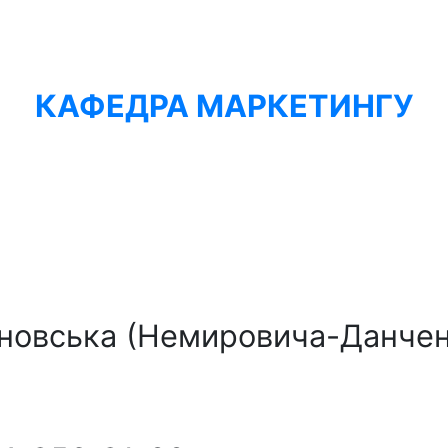
КАФЕДРА МАРКЕТИНГУ
яновська (Немировича-Данченк