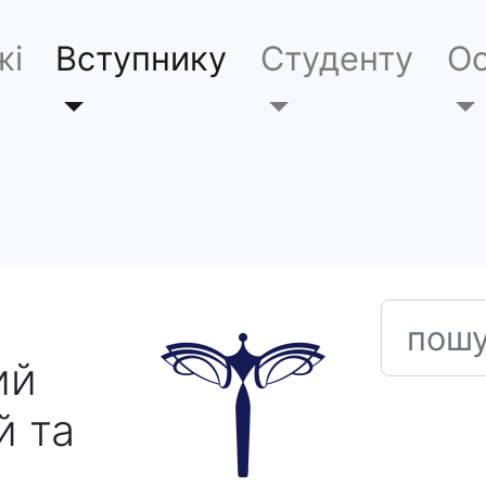
жі
Вступнику
Студенту
Ос
пошук
ий
й та