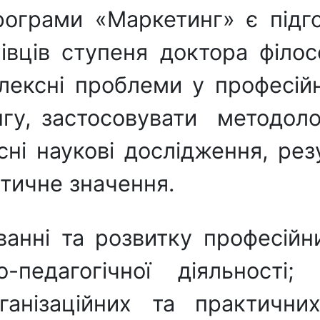
рограми «Маркетинг» є підго
ців ступеня доктора філосо
плексні проблеми у професій
нгу, застосовувати методолог
асні наукові дослідження, ре
ктичне значення.
анні та розвитку професійн
-педагогічної діяльності
анізаційних та практични