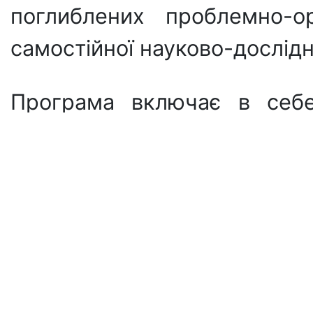
поглиблених проблемно-ор
самостійної науково-дослідн
Програма включає в себе 
аналітичних методів, при
врахуванням останніх світ
універсальних та спеціалі
необхідних для проведен
впровадження маркетингови