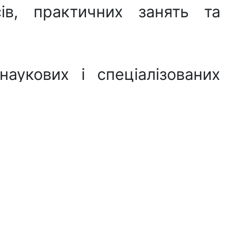
сів, практичних занять та
аукових i спецiалізованих
ік наукових дослiджень, з
ркетингу, а також сучасних
ем і програмних продуктів,
досліджень, розробоки та