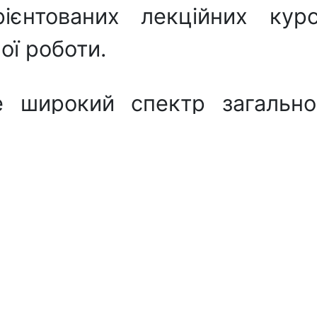
ієнтованих лекційних кур
ої роботи.
широкий спектр загальнон
нципiв і прийомiв та техн
ових досягнень в галузі ма
зованих інформаційних сист
ня оригінальних наукових 
х бізнес-рішень.