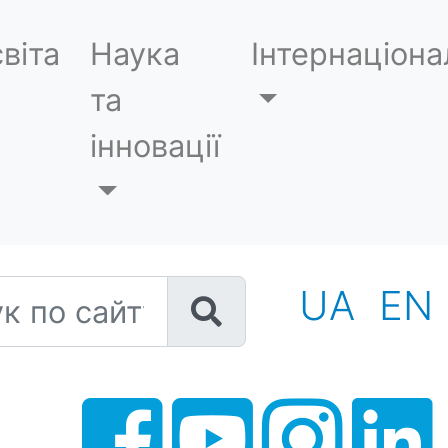
віта
Наука
Інтернаціона
та
інновації
 по сайту
UA
EN