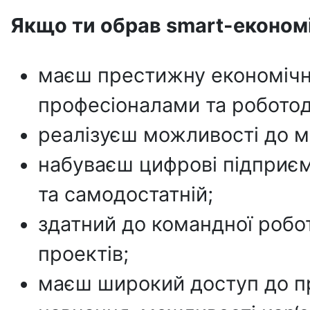
Якщо ти обрав
smart
-економ
маєш престижну економічну 
професіоналами та робото
реалізуєш можливості до м
набуваєш цифрові підприєм
та самодостатній;
здатний до командної робот
проектів;
маєш широкий доступ до п