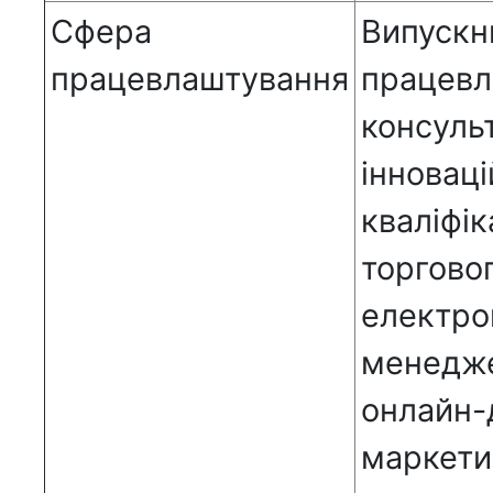
Сфера
Випу
працевлаштування
працев
консуль
іннова
кваліфі
торгов
електр
менедже
онлай
марке