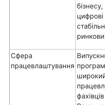
бізнес
цифров
стабіль
ринкови
Сфера
Випуск
працевлаштування
програ
широк
працев
фахівці