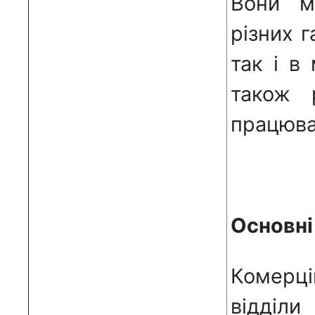
Вони м
різних г
так і в
також 
працюва
Основні
Комерці
відді