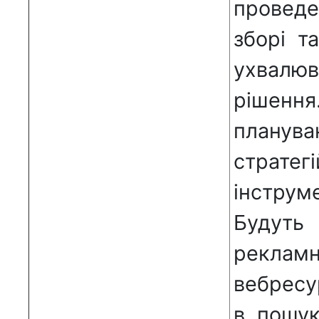
проведе
зборі т
ухвалюв
рішен
планува
страте
інструм
Будуть
реклам
вебресу
в пошук