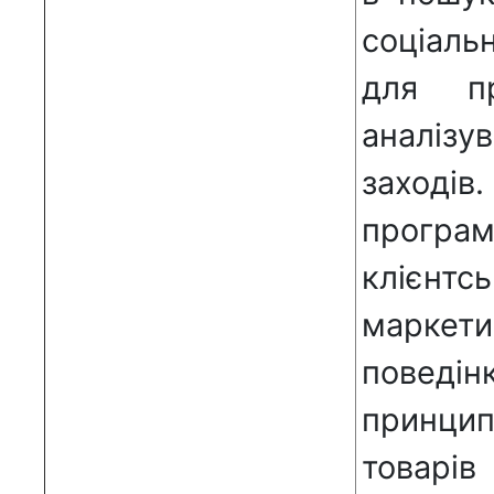
соціаль
для п
аналізу
заході
програм
клієнт
маркети
поведі
принци
товарів