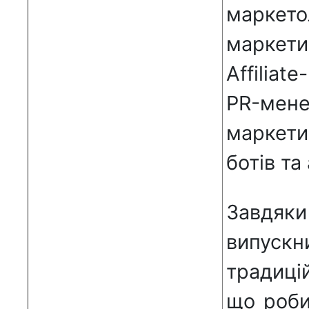
маркето
маркети
Affilia
PR-ме
маркети
ботів та
Завдяки
випуск
традицій
що роби