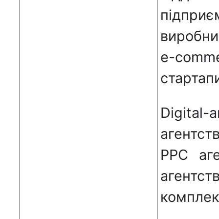
підприє
виробни
e-comm
стартапи
Digital
агентст
PPC аге
агент
комплек