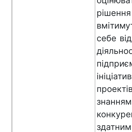
оцінюва
рішення
вмітиму
себе від
діял
підпри
ініціат
проекті
знанн
конкур
здатни