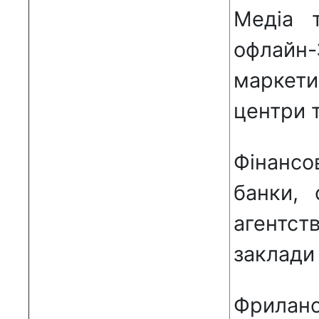
Медіа т
офлайн
маркети
центри т
Фінанс
банки, 
агентств
заклади
Фрилан