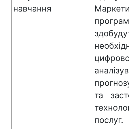
навчання
Марке
прогр
здобуду
необхід
цифров
аналі
прогноз
та заст
техноло
послуг