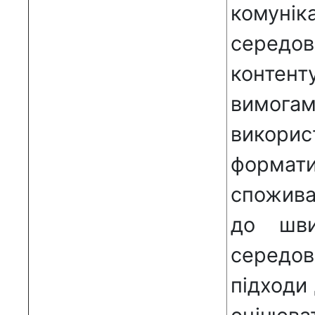
комунік
середов
контен
вимогам
викорис
формат
спожива
до шви
середов
підходи 