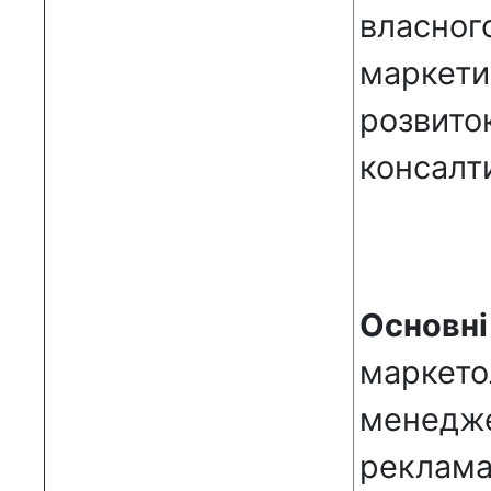
власно
маркети
розвит
консалти
Основні
маркет
менедж
реклама