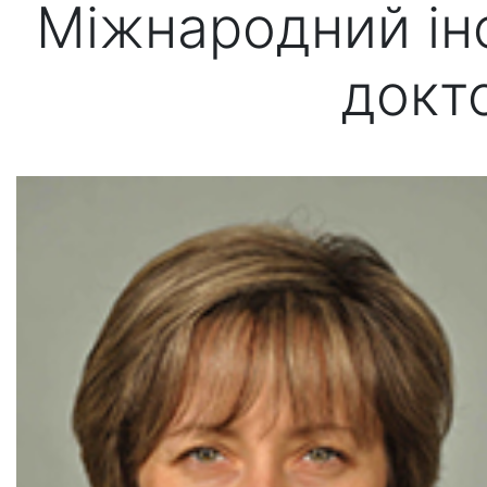
Міжнародний інс
докт