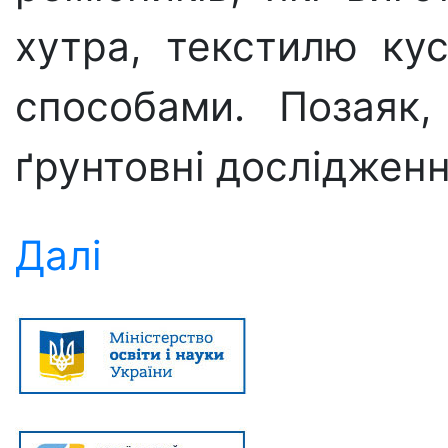
хутра, текстилю ку
способами. Позаяк
ґрунтовні дослідженн
Далі