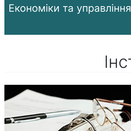
Економіки та управлінн
Інс