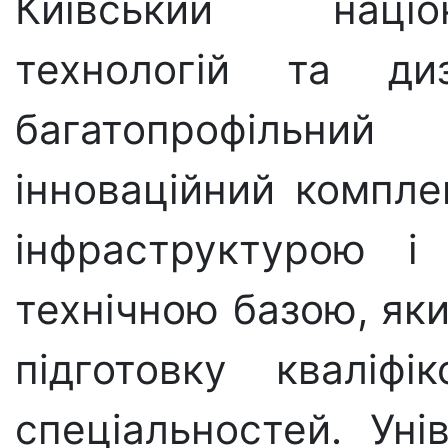
Київський націо
технологій та д
багатопрофільни
інноваційний компле
інфраструктурою і
технічною базою, яки
підготовку кваліфі
спеціальностей. Ун