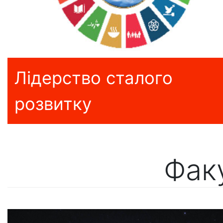
Лідерство сталого
розвитку
Фак