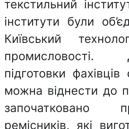
текстильний інститу
інститути були об’є
Київський техноло
промисловості. 
підготовки фахівців 
можна віднести до по
започатковано п
ремісників, які виго