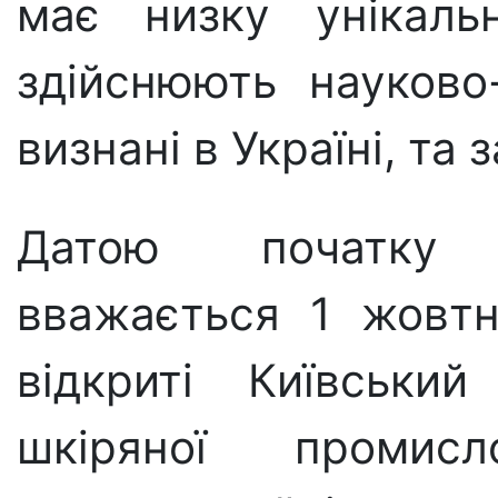
має низку унікаль
здійснюють науково-
визнані в Україні, та 
Датою початку і
вважається 1 жовтн
відкриті Київський
шкіряної промис