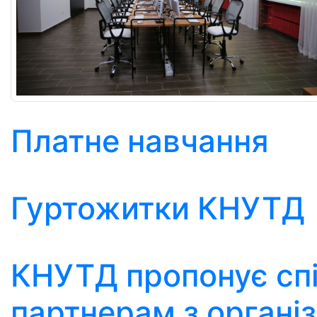
Платне навчання
Гуртожитки КНУТД
КНУТД пропонує сп
партнерам з організ