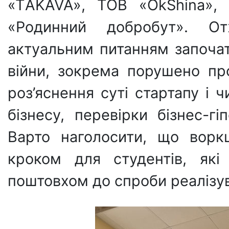
«ТAKAVA», ТОВ «OkShina», 
«Родинний добробут». О
актуальним питанням започат
війни, зокрема порушено пр
роз’яснення суті стартапу і ч
бізнесу, перевірки бізнес-г
Варто наголосити, що ворк
кроком для студентів, які
поштовхом до спроби реалізув