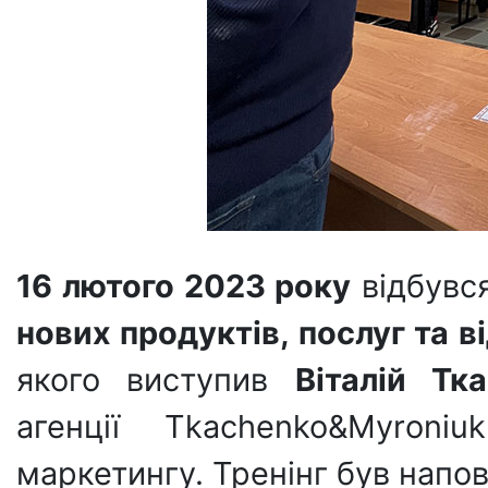
16 лютого 2023 року
відбувся
нових продуктів, послуг та в
якого виступив
Віталій Тк
агенції Tkachenko&Myroniu
маркетингу. Тренінг був напо