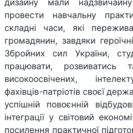
дизайну мали надзвичайн
провести навчальну практ
складні часи, які пережив
громадянин, завдяки героїчн
Збройних сил України, сту
працювати, розвиватись т
високоосвічених, інтелек
фахівців-патріотів своєї держ
успішній повоєнній відбудов
інтеграції у світовий еконо
посилення практичної підготов