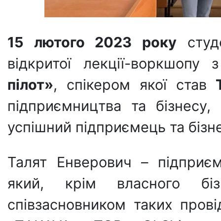
15 лютого 2023 року
студе
відкритої лекції-воркшопу
пілот»
, спікером якої став
підприємництва та бізнесу,
успішний підприємець та бізн
Талят Енверович – підприє
який, крім власного б
співзасновником таких прові