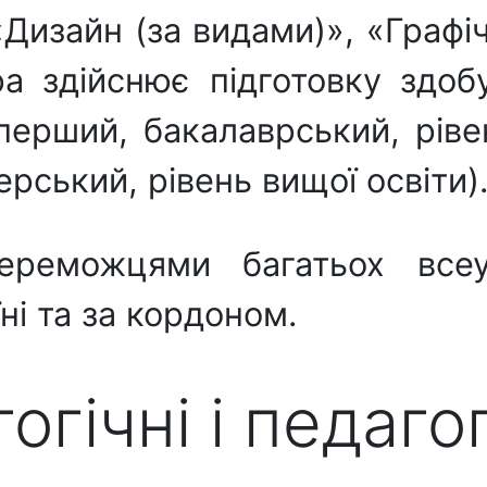
Дизайн (за видами)», «Графі
ра здійснює підготовку здоб
ерший, бакалаврський, ріве
ерський, рівень вищої освіти)
реможцями багатьох всеу
ні та за кордоном.
гічні і педагог