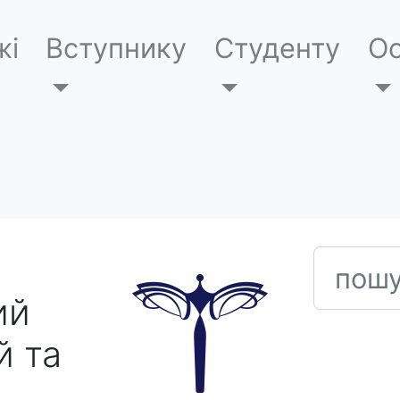
жі
Вступнику
Студенту
Ос
пошук
ий
й та