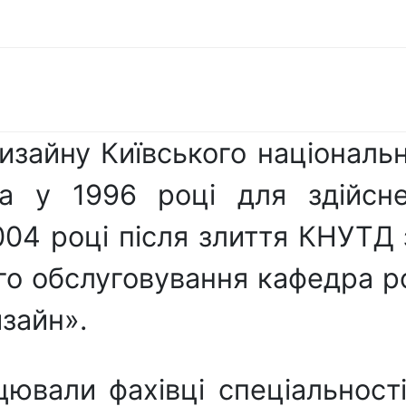
зайну Київського національн
а у 1996 році для здійснен
004 році після злиття КНУТД
го обслуговування кафедра р
изайн».
ювали фахівці спеціальност