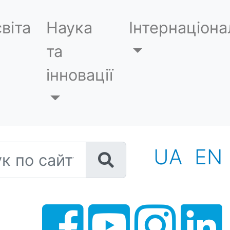
віта
Наука
Інтернаціона
та
інновації
 по сайту
UA
EN