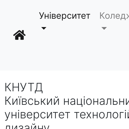
Університет
Колед
КНУТД
Київський національн
університет технологі
дизайну