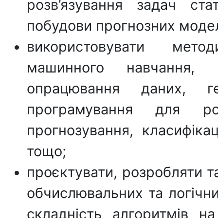
розв’язування задач ст
побудови прогнозних моде
використовувати метод
машинного навчання, 
опрацювання даних, 
програмування для роз
прогнозування, класифікаці
тощо;
проєктувати, розробляти т
обчислювальних та логічни
складність алгоритмів н