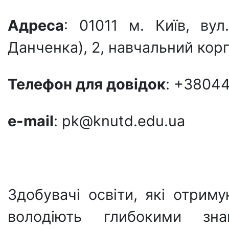
Адреса
: 01011 м. Київ, ву
Данченка), 2, навчальний корп
Телефон для довiдок
: +3804
e-mail
: pk@knutd.edu.ua
Здобувачі освіти, які отрим
володіють глибокими з