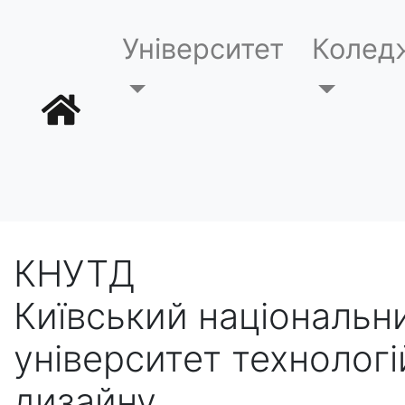
Університет
Колед
КНУТД
Київський національн
університет технологі
дизайну