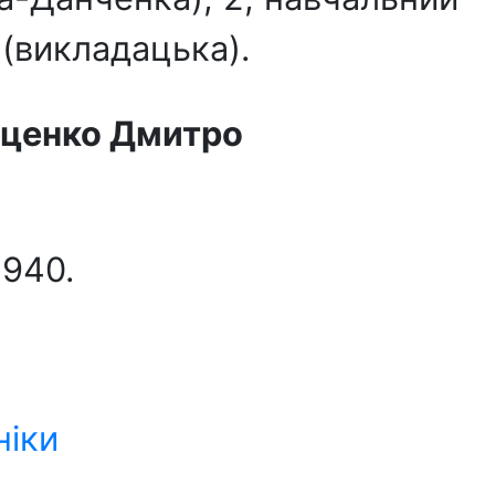
 (викладацька).
ценко Дмитро
2940.
ніки