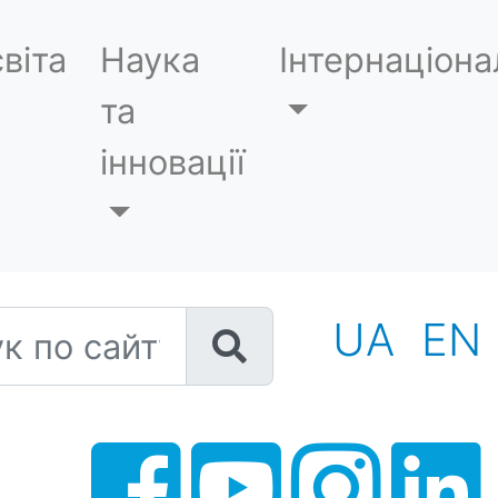
віта
Наука
Інтернаціона
та
інновації
 по сайту
UA
EN