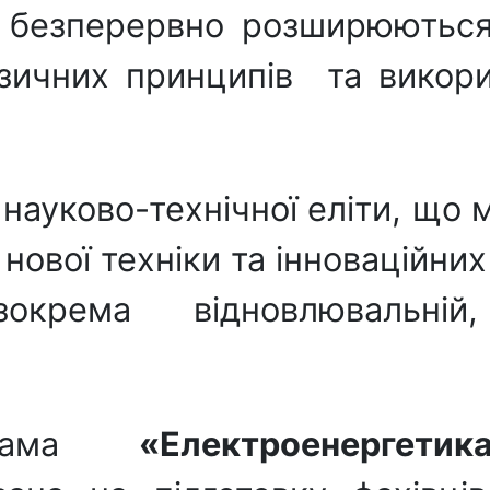
ежі безперервно розширюютьс
зичних принципів та викорис
 науково-технічної еліти, що
ової техніки та інноваційни
окрема відновлювальній
ама
«Електроенергетик