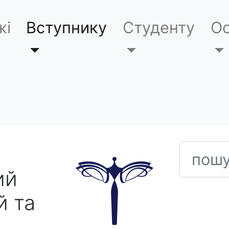
жі
Вступнику
Студенту
Ос
пошук
ий
й та