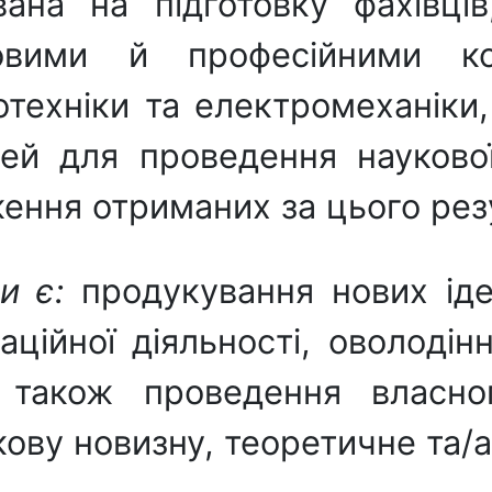
на на підготовку фахівців
вими й професійними ко
техніки та електромеханіки
ей для проведення наукової,
ення отриманих за цього резу
и є:
продукування нових іде
аційної діяльності, оволодін
 а також проведення власно
кову новизну, теоретичне та/