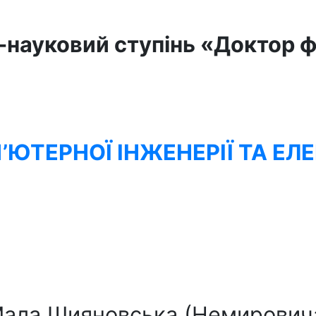
-науковий ступінь «
Доктор ф
ЮТЕРНОЇ ІНЖЕНЕРІЇ ТА Е
. Мала Шияновська (Немирович