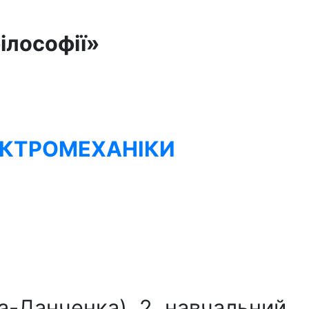
ілософії
»
ЛЕКТРОМЕХАНІКИ
а-Данченка), 2, навчальний