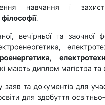
ення навчання і захист
 філософії
.
нної, вечірньої та заочної 
троенергетика, електроте
роенергетика, електротех
кі мають диплом магістра та с
 заяв та документів для учас
світи для здобуття освітньо