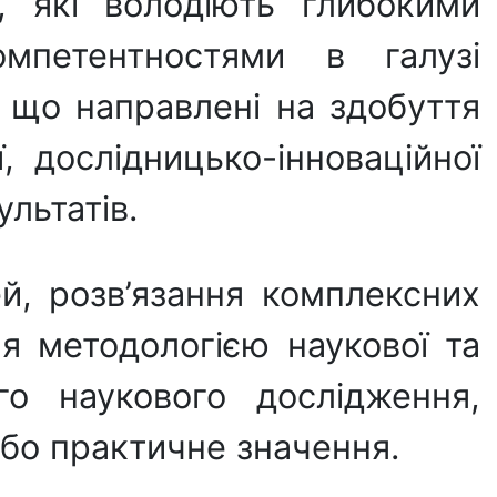
, які володіють глибокими
мпетентностями в галузі
, що направлені на здобуття
 дослідницько-інноваційної
льтатів.
й, розв’язання комплексних
ня методологією наукової та
го наукового дослідження,
або практичне значення.