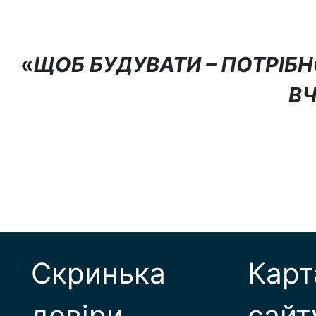
«
ЩОБ БУДУВАТИ – ПОТРІБН
В
Скринька
Карт
довіри
сайт