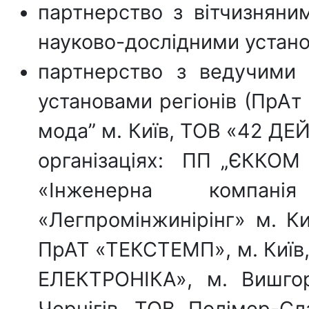
партнерство з вітчизняни
науково-дослідними устан
партнерство з ведучими
установами регіонів (ПрАт 
мода” м. Київ, ТОВ «42 ДЕЙ
організаціях: ПП „ЄККОМ
«Інженерна компанія
«Легпромінжинірінг» м. К
ПрАТ «ТЕКСТЕМП», м. Київ
ЕЛЕКТРОНІКА», м. Вишгор
Чернігів, ТОВ „Полімер-Слав