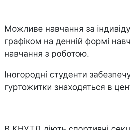
Можливе навчання за індивіду
графіком на денній формі нав
навчання з роботою.
Іногородні студенти забезпеч
гуртожитки знаходяться в цен
В КНУТД діють спортивні секці