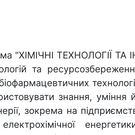
ма "ХІМІЧНІ ТЕХНОЛОГІЇ ТА І
ологій та ресурсозбереження
 біофармацевтичних технолог
ристовувати знання, уміння й
енерії, зокрема на підприємс
 електрохімічної енергетик