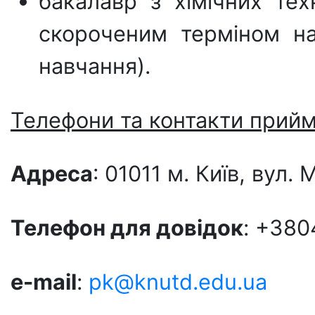
бакалавр з хімічних тех
скороченим терміном на
навчання).
Телефони та контакти прийма
Адреса
: 01011 м. Київ, вул
Телефон для довiдок
: +380
e-mail
:
pk@knutd.edu.ua