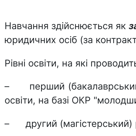
Навчання здійснюється як
з
юридичних осіб (за контракт
Рівні освіти, на які проводит
– перший (бакалаврський) р
освіти, на базі ОКР "молодш
– другий (магістерський) р