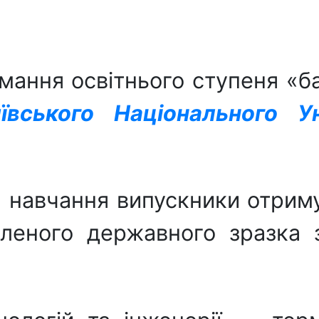
мання освітнього ступеня «б
ського Національного Ун
я навчання випускники отрим
леного державного зразка з