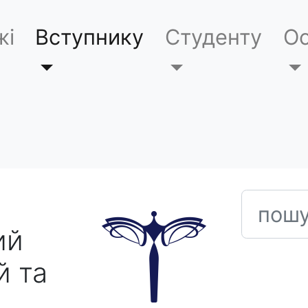
жі
Вступнику
Студенту
Ос
пошук
ий
й та