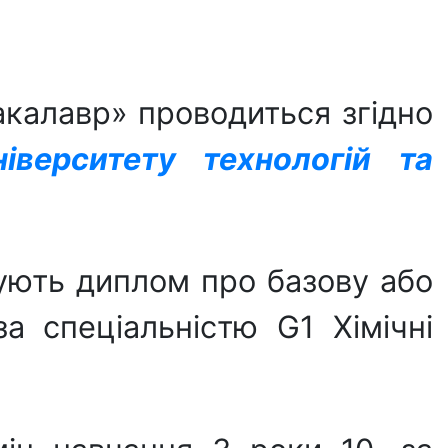
акалавр» проводиться згідно
іверситету технологій та
ують диплом про базову або
а спеціальністю G1 Хімічні