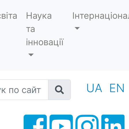
віта
Наука
Інтернаціона
та
інновації
 по сайту
UA
EN