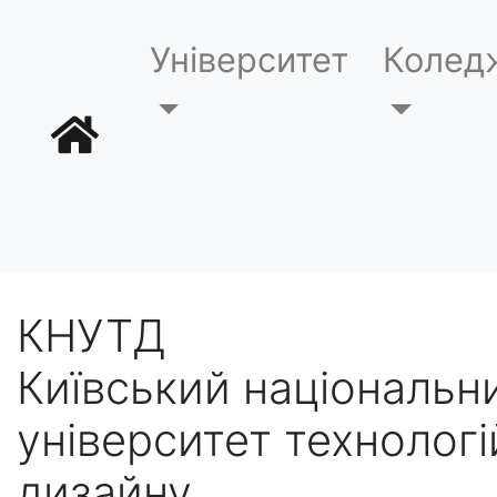
Університет
Колед
КНУТД
Київський національн
університет технологі
дизайну