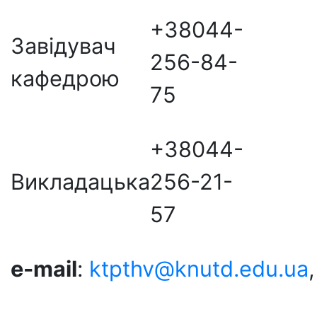
+38044-
Завідувач
256-84-
кафедрою
75
+38044-
Викладацька
256-21-
57
e-mail
:
ktpthv@knutd.edu.ua