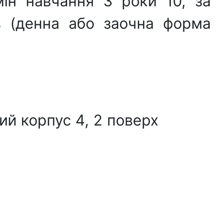
мін навчання 3 роки 10, за
в (денна або заочна форма
ний корпус 4, 2 поверх