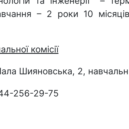
нологій та інженерії – тер
вчання – 2 роки 10 місяці
льної комісії
. Мала Шияновська, 2, навчаль
44-256-29-75