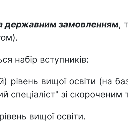
а державним замовленням
, 
ом).
ься набір вступників:
івень вищої освіти (на базі
ий спеціаліст" зі скороченим
івень вищої освіти.