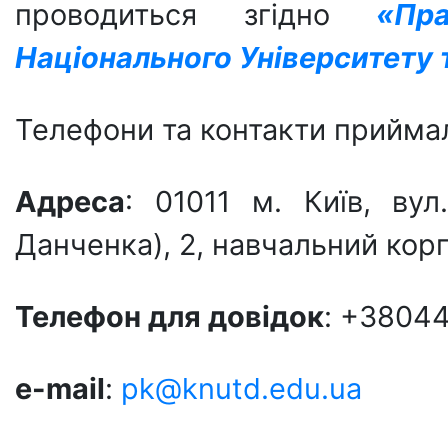
проводиться згідно
«Пр
Національного Університету 
Телефони та контакти приймал
Адреса
:
01011 м
. Київ, ву
Данченка), 2, навчальний корп
Телефон для довiдок
: +3804
e-mail
:
pk@knutd.edu.ua