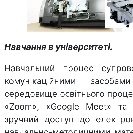
Навчання в університеті.
Навчальний процес супров
комунікаційними засоба
середовище освітнього проц
«Zoom», «Google Meet» та 
зручний доступ до електрон
навчально-методичними мате