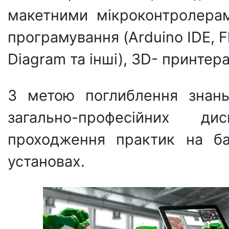
макетними мікроконтролера
програмування (Arduino IDE, Fl
Diagram та інші), 3D- принтер
З метою поглиблення знань
загально-професійних д
проходження практик на ба
установах.