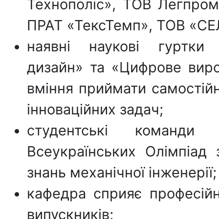
Технополіс», ТОВ Легпром
ПРАТ «ТексТемп», ТОВ «С
наявні наукові гуртки «
дизайн» та «Цифрове вир
вміння приймати самостійн
інноваційних задач;
студентські команди
Всеукраїнських Олімпіад 
знань механічної інженерії;
кафедра сприяє професійн
випускників;