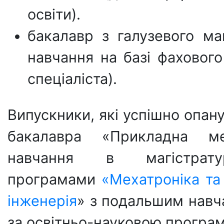
освіти).
бакалавр з галузевого ма
навчання на базі фаховог
спеціаліста).
Випускники, які успішно опан
бакалавра «Прикладна ме
навчання в магістрату
програмами
«Мехатроніка та
інженерія
» з подальшим навча
за освітньо-науковою прогр